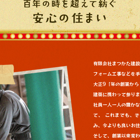
有限会社まつかた建設
フォーム工事などを手
大正9「年の創業から
建築に携わって参りま
社員一人一人の豊かな
て、 これまでも、
み、今よりも良いお住
そして、創業以来変わ